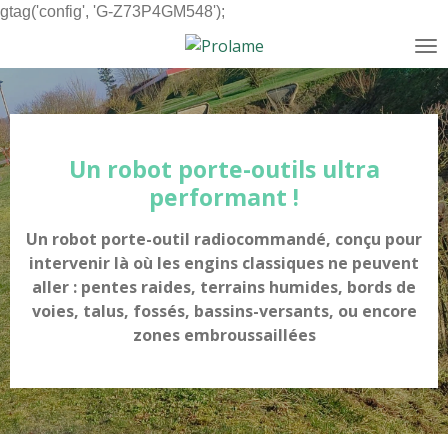
gtag('config', 'G-Z73P4GM548');
Passer
au
contenu
principal
Un robot porte-outils ultra
performant !
Un robot porte-outil radiocommandé, conçu pour
intervenir là où les engins classiques ne peuvent
aller : pentes raides, terrains humides, bords de
voies, talus, fossés, bassins-versants, ou encore
zones embroussaillées